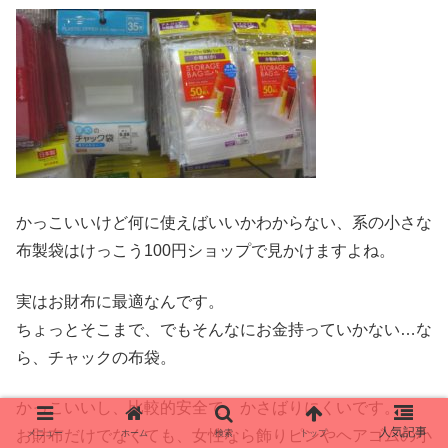
かっこいいけど何に使えばいいかわからない、系の小さな
布製袋はけっこう100円ショップで見かけますよね。
実はお財布に最適なんです。
ちょっとそこまで、でもそんなにお金持っていかない…な
ら、チャックの布袋。
かっこいいし、比較的安全で、かさばりにくいです。
お財布だけでなくても、女性なら飾りピンやヘアゴムの小
メニュー
ホーム
検索
トップ