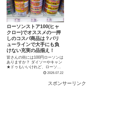
ローソンストア100(ヒャ
クロー)でオススメの一押
しのコスパ商品は？バリ
ューラインで大手にも負
けない充実の品揃え！
皆さんの街には100円ローソンは
ありますか？ ダイソーやキャン
★ドゥもいいけれど、ローソン
ストア100だって負けていない！
2026.07.22
100円ローソンは他の100円ショ
ップと比べ、年中無休で営業し
スポンサーリンク
ているのも利点ですよね！ ロー
ソンス...