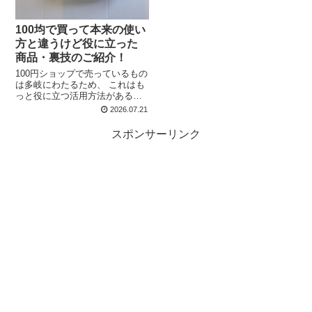
100均で買って本来の使い
方と違うけど役に立った
商品・裏技のご紹介！
100円ショップで売っているもの
は多岐にわたるため、 これはも
っと役に立つ活用方法があるの
では？ と思ったり、最近話題の
2026.07.21
DIYの材料などにも利用できるも
のがたくさんありそうですよ
スポンサーリンク
ね！ そんなお宝がたくさん眠っ
ている100円ショ...