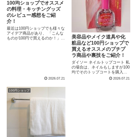
100均ショップでオススメ
の料理・キッチングッズ
のレビュー感想をご紹
介！
最近は100円ショップでも様々な
アイデア商品があり、 「こんな
美容品やメイク道具や化
ものが100円で買えるのか！」と
粧品など100円ショップで
驚くこともありますよね。 そん
なわけで今回は、セリアやダイ
買えるオススメのプチプ
ソーなどで買うことができる100
ラ商品や裏技をご紹介！
均ショップでオススメの料理・
ダイソー ネイルトップコート 私
キッチングッズのレビ...
の場合は、ネイルもしますが100
均でそのトップコートを購入し
たのは小物入れのラメがハゲな
2026.07.21
2026.07.21
いようにぬるためでした。 とあ
る黄色くてペンギンが目印の店
100円ショップ
で青いキラキラのラメで覆われ
た可愛い小物入れ&...