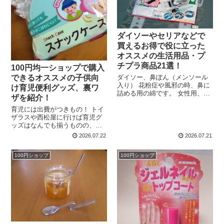
ダイソーやセリアなどで
買えるお得で役に立った
オススメの生活用品・プ
チプラ商品21選！
100円均一ショップで購入
できるオススメの子供向
ダイソー、鼻ぽん（メンソール
入り） 花粉症や風邪の時、鼻に
け育児便利グッズ、裏ワ
詰める用の綿です。 女性用、男
ザを紹介！
性用があり、しかもただの綿で
育児には出費がつきもの！ トイ
はなくメンソール入り。 鼻風邪
ザラスや西松屋に行けば育児グ
をひいて水っぽい鼻水が止まら
ッズはなんでも揃うものの、実
ず、鼻をかみ過ぎて頭も痛いし
は100円ショップにも多くのもの
夜も鼻詰まりで眠れま...
2026.07.22
2026.07.21
が揃っていることはご存知でし
たか？ 私はよくあるのですが、
100円ショップ
100円ショップ
先日トイザらスなどで買ったも
のの、後で100円ショップで...