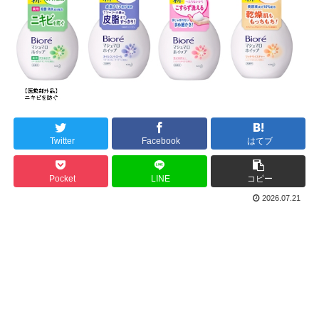
Twitter
Facebook
はてブ
Pocket
LINE
コピー
2026.07.21