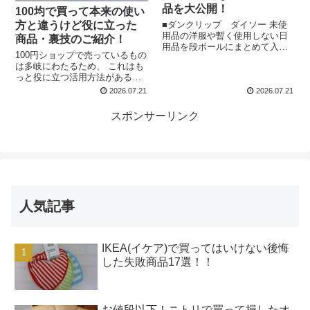
品を大公開！
100均で買って本来の使い
■ダンクリップ ダイソー 未使
方と違うけど役に立った
用品の洋服や暫く使用しない日
商品・裏技のご紹介！
用品を段ボールにまとめて入れ
100円ショップで売っているもの
ておく事が多く、ガムテープで
は多岐にわたるため、 これはも
閉じていました。 ある日、テレ
っと役に立つ活用方法があるの
ビで紹介されているのを見て早
では？ と思ったり、最近話題の
速購入、最初は、きちんと閉じ
2026.07.21
2026.07.21
DIYの材料などにも利用できるも
るのか不安でしたが装着し...
のがたくさんありそうですよ
スポンサーリンク
ね！ そんなお宝がたくさん眠っ
ている100円ショ...
人気記事
IKEA(イケア)で買ってはいけない後悔
した失敗商品17選！！
お値段以下！ニトリで買って損したオ