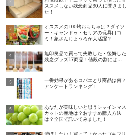
ススメしない残念商品30人に聞きまし
た！
オススメの100均おもちゃは？ダイソ
ー・キャンドゥ・セリアの玩具口コ
ミ！象さんじょうろが大活躍？
無印良品で買って失敗した・後悔した
残念グッズ17商品！値段の割には…
一番効果があるコバエとリ商品は何？
アンケートランキング！
あなたが美味しいと思うシャインマス
カットの産地は？おすすめ購入方法
は？全国で訊いてみました！
滅ぼしたい！買ってよかったゴキブリ