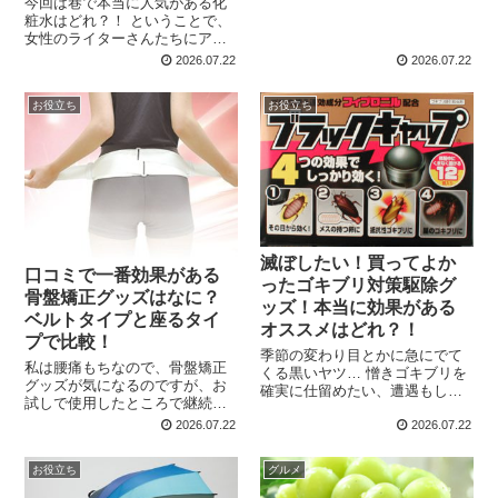
今回は巷で本当に人気がある化
ターサーバーの比較サイトで
粧水はどれ？！ ということで、
は、広告費が高い製品が優位に
女性のライターさんたちにアン
紹介されることが多いと思いま
ケートを書いていただきまし
2026.07.22
2026.07.22
す...
た！ CMやプロモーションに惑
わされず、効果に裏打ちされた
お役立ち
お役立ち
化粧水を探してみましょう！ 無
印良品 化粧水・敏...
滅ぼしたい！買ってよか
口コミで一番効果がある
ったゴキブリ対策駆除グ
骨盤矯正グッズはなに？
ッズ！本当に効果がある
ベルトタイプと座るタイ
オススメはどれ？！
プで比較！
季節の変わり目とかに急にでて
私は腰痛もちなので、骨盤矯正
くる黒いヤツ… 憎きゴキブリを
グッズが気になるのですが、お
確実に仕留めたい、遭遇もした
試しで使用したところで継続し
くない！という人にぜひ読んで
て使った効果はわからず… とい
ほしい、 オススメのゴキブリ対
2026.07.22
2026.07.22
うことで、骨盤矯正グッズを使
策グッズと体験談をまとめまし
用して実際に腰痛や市政が改善
た！ 総勢３０人の方に聞いた体
お役立ち
グルメ
されたという方々に、 座るタイ
験と使用方法はきっと...
プとベルトタイプの２タイプ