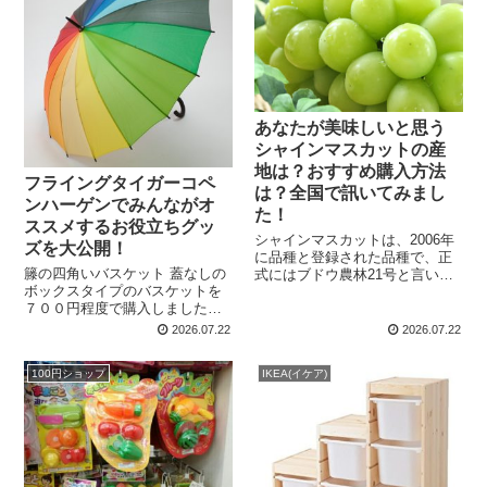
に...
あなたが美味しいと思う
シャインマスカットの産
地は？おすすめ購入方法
フライングタイガーコペ
は？全国で訊いてみまし
ンハーゲンでみんながオ
た！
ススメするお役立ちグッ
シャインマスカットは、2006年
ズを大公開！
に品種と登録された品種で、正
籐の四角いバスケット 蓋なしの
式にはブドウ農林21号と言いま
ボックスタイプのバスケットを
す。 以前のマスカットとの大き
７００円程度で購入しました。
な違いは粒の大きさが、巨峰並
サイズは３０ｃｍｘ２５ｃｍ程
みであるという事です。 ヨーロ
2026.07.22
2026.07.22
度、色は濃茶色のもの。籐製品
ッパ系のブドウとアメリカ系の
のものは使用していると切れて
ブドウを掛け合わせ...
100円ショップ
IKEA(イケア)
きたりするのですが、こちらは
編み込みをしているもので...