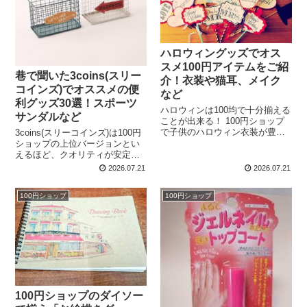
ハロウィングッズでオス
スメ100円アイテムをご紹
巷で聞いた3coins(スリー
介！衣装や猫耳、メイク
コインズ)でオススメの便
など
利グッズ30選！スポーツ
ハロウィンは100均で十分揃える
サンダルなど
ことが出来る！ 100円ショップ
で子供のハロウィン衣装が豊富
3coins(スリーコインズ)は100円
に揃っており、成長して着れな
ショップの上位バージョンとい
くなったり、雑に扱うことがあ
えるほど、クオリティが安定し
るのでとても役に立ちました。
ている人気の雑貨店ですよね。
2026.07.21
2026.07.21
イベントに行くと他の子供たち
その中でも特におすすめな
と被っていることも多いです...
3coinsグッズをユーザーにピッ
100円ショップ
100円ショップ
クアップしてもらいました！ 買
って損はないお...
100円ショップのダイソー