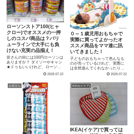
ローソンストア100(ヒャ
クロー)でオススメの一押
０～１歳児用おもちゃで
しのコスパ商品は？バリ
実際に買ってよかったオ
ューラインで大手にも負
ススメ商品をママ達に訊
けない充実の品揃え！
いてきました！
皆さんの街には100円ローソンは
子どものおもちゃって色んなも
ありますか？ ダイソーやキャン
のが売っているけれど、実際に
★ドゥもいいけれど、ローソン
は全然遊んでくれなかったりす
ストア100だって負けていない！
るんですよね～ 赤ちゃんの個人
2026.07.22
2026.07.22
100円ローソンは他の100円ショ
差もあるでしょうが、本当に活
ップと比べ、年中無休で営業し
躍してくれるおもちゃは何なん
ているのも利点ですよね！ ロー
お役立ち
IKEA(イケア)
でしょう？ 現役のママ３０人に
ソンス...
「我が家で役に立った１歳児
ま...
IKEA(イケア)で買っては