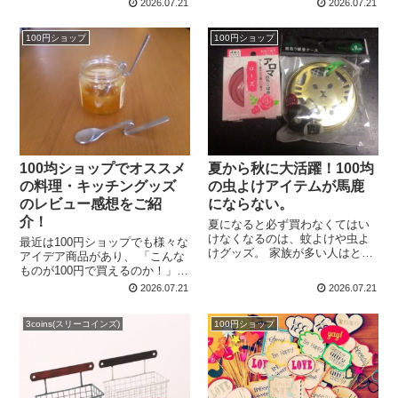
2026.07.21
2026.07.21
いう残念な商品だってありま
均にもかんざし置いてほしいな
す。 今回はそんなみんながオス
ぁ～と思ってたから凄く嬉し
100円ショップ
100円ショップ
スメできない無印良品グッズ
い。 種類...
を、同じ失敗をしてほしくない
と思...
100均ショップでオススメ
夏から秋に大活躍！100均
の料理・キッチングッズ
の虫よけアイテムが馬鹿
のレビュー感想をご紹
にならない。
介！
夏になると必ず買わなくてはい
けなくなるのは、蚊よけや虫よ
最近は100円ショップでも様々な
けグッズ。 家族が多い人はとく
アイデア商品があり、 「こんな
に消費が激しく買う頻度が高い
ものが100円で買えるのか！」と
ですよね。 ドラッグストアで一
驚くこともありますよね。 そん
2026.07.21
2026.07.21
通りそろえると、結構いいお値
なわけで今回は、セリアやダイ
段になるもの。 しかし、ここは
ソーなどで買うことができる100
我ら庶民のミカタ、1...
3coins(スリーコインズ)
100円ショップ
均ショップでオススメの料理・
キッチングッズのレビ...