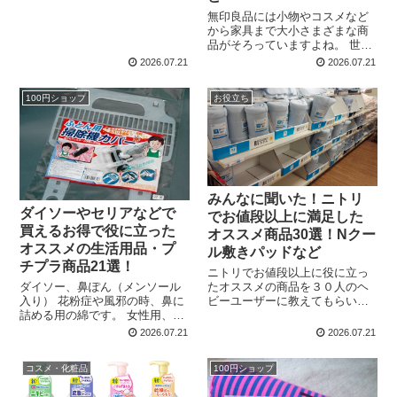
売っていますがその価格はだい
無印良品には小物やコスメなど
たい1個200円から300円ぐらい
から家具まで大小さまざまな商
です。 しかし...
品がそろっていますよね。 世界
に展開しているあの無印良品と
2026.07.21
2026.07.21
いえども、オススメできる商品
から「これは失敗したな～」と
100円ショップ
お役立ち
感じてしまうようなものもあり
ます。 その中で無印良品ファ
ン...
みんなに聞いた！ニトリ
ダイソーやセリアなどで
でお値段以上に満足した
買えるお得で役に立った
オススメ商品30選！Nクー
オススメの生活用品・プ
ル敷きパッドなど
チプラ商品21選！
ニトリでお値段以上に役に立っ
ダイソー、鼻ぽん（メンソール
たオススメの商品を３０人のヘ
入り） 花粉症や風邪の時、鼻に
ビーユーザーに教えてもらいま
詰める用の綿です。 女性用、男
した！ 最近店舗数が増えてきて
性用があり、しかもただの綿で
勢いのある会社ですが、果たし
2026.07.21
2026.07.21
はなくメンソール入り。 鼻風邪
てお値段以上にすべてが高クオ
をひいて水っぽい鼻水が止まら
リティなのか？というと正直ハ
コスメ・化粧品
100円ショップ
ず、鼻をかみ過ぎて頭も痛いし
ズレもあるような気がします
夜も鼻詰まりで眠れま...
ね。 ...