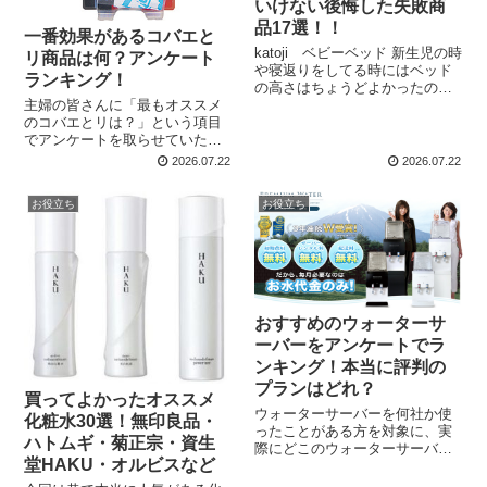
いけない後悔した失敗商
品17選！！
一番効果があるコバエと
katoji ベビーベッド 新生児の時
リ商品は何？アンケート
や寝返りをしてる時にはベッド
ランキング！
の高さはちょうどよかったので
主婦の皆さんに「最もオススメ
すが、つかまり立ちやお座りが
のコバエとリは？」という項目
できるようになってくると、手
でアンケートを取らせていただ
すりの高さが座った子どもの顔
きました。 体験談や使う上での
よりも下になるので危なかった
2026.07.22
2026.07.22
注意点なども教えていただいた
です。 生後３～４...
ので、ぜひ参考にしてください
お役立ち
お役立ち
＾＾ 「ProBusterプロ仕様業務
用 ハエとりリボン」...
おすすめのウォーターサ
ーバーをアンケートでラ
ンキング！本当に評判の
プランはどれ？
買ってよかったオススメ
ウォーターサーバーを何社か使
化粧水30選！無印良品・
ったことがある方を対象に、実
ハトムギ・菊正宗・資生
際にどこのウォーターサーバー
堂HAKU・オルビスなど
がよかったのか？ というアンケ
ートをとってみました！ ウォー