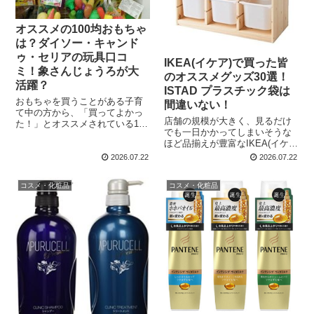
オススメの100均おもちゃ
は？ダイソー・キャンド
ゥ・セリアの玩具口コ
IKEA(イケア)で買った皆
ミ！象さんじょうろが大
のオススメグッズ30選！
活躍？
ISTAD プラスチック袋は
おもちゃを買うことがある子育
間違いない！
て中の方から、「買ってよかっ
店舗の規模が大きく、見るだけ
た！」とオススメされている100
でも一日かかってしまいそうな
円ショップダイソー・キャンド
ほど品揃えが豊富なIKEA(イケ
ゥ・セリアなどで購入したおも
ア)。 海外製品がいろいろあっ
ちゃをご紹介いただきました！
2026.07.22
2026.07.22
て、見慣れないラインナップに
100円ショップには様々なおもち
ワクワクしますよね！ そんな
ゃが売っていて、まるでおも
コスメ・化粧品
コスメ・化粧品
IKEA(イケア)で数ある商品の中
ち...
でも、みんなに支持さ...