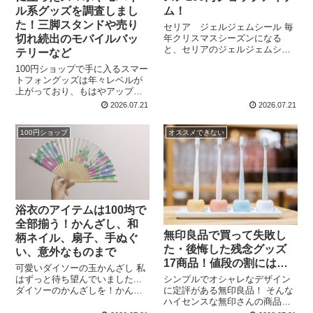
ル系グッズを調査しまし
ム！
た！三脚スタンドや売り
セリア ジェルジェムシール 毎
切れ続出のモバイルバッ
年クリスマスシーズンになる
と、セリアのジェルジェムシー
テリーなど
ルを購入します。 リビングの掃
100円ショップで手に入るスマー
出し窓など、道路に面している
トフォングッズは年々レベルが
窓にジェルジェムシールを貼る
上がっており、もはやアップル
と、外からも可愛く見えるので
の発売しているiPhoneの充電器
お気に入りです。 ...
2026.07.21
2026.07.21
なんて当たり前に変えてしまい
ます。 私は昔iPhoneの充電器を
100円ショップ
オススメできない
100円ショップで買ってみたら結
局使えなかったと...
浴衣のアイテムは100均で
全部揃う！かんざし、和
無印良品で買って失敗し
柄ネイル、扇子、手ぬぐ
た・後悔した残念グッズ
い、意外なものまで
17商品！値段の割には…
可愛いダイソーの玉かんざし 私
シンプルでオシャレなデザイン
はずっと待ち望んでいました...
に定評がある無印良品！ そんな
ダイソーのかんざしを！かんざ
ハイセンスな無印さんの商品で
しって高いじゃないですか？そ
も、ハズレひいちゃったな～と
れが100円！ ずっと前から、100