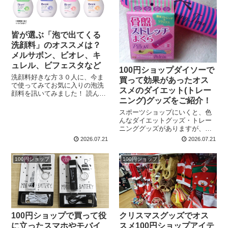
皆が選ぶ「泡で出てくる
洗顔料」のオススメは？
メルサボン、ビオレ、キ
ュレル、ビフェスタなど
100円ショップダイソーで
洗顔料好きな方３０人に、今ま
買って効果があったオス
で使ってみてお気に入りの泡洗
スメのダイエット(トレー
顔料を訊いてみました！ 読んで
ニング)グッズをご紹介！
ると他の製品も試したくなるか
も＾＾ メルサボン フェイスウォ
スポーツショップにいくと、色
ッシュ フローラルハーブ メルサ
んなダイエットグッズ・トレー
ボン ホイップフェイスウォッ
ニンググッズがありますが、ど
シュ フローラルハー...
れもなかなかのお値段するんで
2026.07.21
2026.07.21
すよね～。 しかし最近はダイソ
ーやキャン★ドゥなどにいくと
100円ショップ
100円ショップ
100円で様々なダイエットグッズ
が売っています！ そもそも...
100円ショップで買って役
クリスマスグッズでオス
に立ったスマホやモバイ
スメ100円ショップアイテ