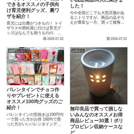
できるオススメの子供向
した！
け育児便利グッズ、裏ワ
今や全国どこでも大型店舗があ
ザを紹介！
るニトリですが、商品の品ぞろ
えが豊富な一方、買って後悔し
育児には出費がつきもの！ トイ
た・お値段以下だった！という
ザラスや西松屋に行けば育児グ
声もあるニトリ商品。 「お値段
ッズはなんでも揃うものの、実
以下♪ニトリ♪」 「お値段異常♪
は100円ショップにも多くのもの
2026.07.22
2026.07.22
ニトリ♪」 と巷でも「すぐ壊れ
が揃っていることはご存知でし
る」という苦情が多...
たか？ 私はよくあるのですが、
100円ショップ
お役立ち
先日トイザらスなどで買ったも
のの、後で100円ショップで...
バレンタインでチョコ作
りやプレゼントに使える
オススメ100均グッズのご
紹介！
無印良品で買って損しな
バレンタインの型抜きは100円均
いみんなのオススメお得
一で買った方がお得 100均で買
商品レビュー30選！ポリ
った方がいいバレンタインデー
プロピレン収納ケースな
のグッズは型抜きです。 安城ホ
ど
ームセンターに行くと型抜きを