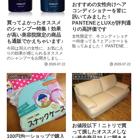
おすすめの女性向けヘア
コンディショナーを皆に
訊いてみました！
買ってよかったオススメ
PANTENEとLUXが評判通
のシャンプー特集！効果
りの高評価です
が高い美容院限定の商品
女性限定で、今コンディショナ
も通販でかえちゃいます♪
ー何使ってる？とアンケートを
取ってみました！ PANTENEシ
今回は30人の女性に、お気に入
リーズとLUX スーパーリッチ
りの効果が感じられるオススメ
がとっても人気となっています
のシャンプーをお聞きしまし
が、他にもオススメのコンディ
た！ 皆さん市販のものが多いで
2026.07.22
2026.07.22
ショナーがたくさんありました
すが、美容院で勧められて使っ
よ♪ PANTENEトリ...
ているというこだわりのシャン
100円ショップ
オススメできない
プーもあるようです♪ ラックス
スーパーリッチシャイン ダ...
お値段以下！ニトリで買
って損したオススメしな
100円均一ショップで購入
い残念商品30人に聞きま