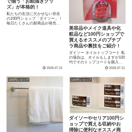
で揃う「お絵描きグッ
ズ」が本格的！
私たちの生活に欠かせない存在
の100円ショップ「ダイソー」！
毎日たくさんの新商品が発売さ
美容品やメイク道具や化
れ、話題の商品はメディアなど
でもたびたび取り上げられてい
粧品など100円ショップで
ますよね。 100円なのにその何
買えるオススメのプチプ
倍もの価値がある、そんな商品
ラ商品や裏技をご紹介！
を発掘したときはうれし...
ダイソー ネイルトップコート 私
の場合は、ネイルもしますが100
均でそのトップコートを購入し
たのは小物入れのラメがハゲな
2026.07.21
2026.07.21
いようにぬるためでした。 とあ
る黄色くてペンギンが目印の店
100円ショップ
100円ショップ
で青いキラキラのラメで覆われ
た可愛い小物入れ&...
ダイソーやセリア100円シ
ョップで買える収納やお
掃除に便利なオススメ商